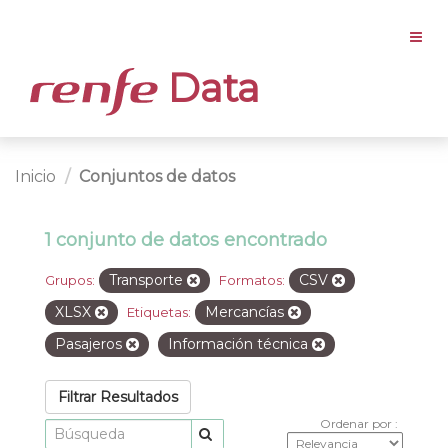
Data
Inicio
Conjuntos de datos
1 conjunto de datos encontrado
Transporte
CSV
Grupos:
Formatos:
XLSX
Mercancías
Etiquetas:
Pasajeros
Información técnica
Filtrar Resultados
Ordenar por