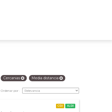
Cercanias
Media distancia
Ordenar por
CSV
XLSX