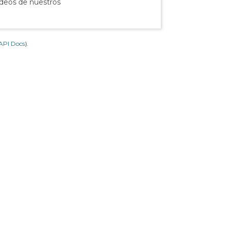
ídeos de nuestros
API Docs
).