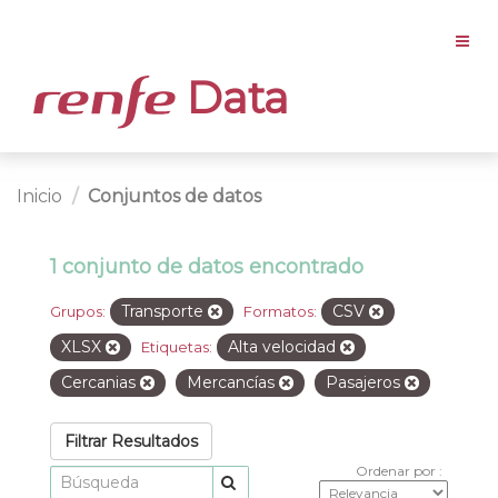
Data
Inicio
Conjuntos de datos
1 conjunto de datos encontrado
Transporte
CSV
Grupos:
Formatos:
XLSX
Alta velocidad
Etiquetas:
Cercanias
Mercancías
Pasajeros
Filtrar Resultados
Ordenar por