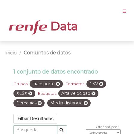
Data
Inicio
Conjuntos de datos
1 conjunto de datos encontrado
Transporte
CSV
Grupos:
Formatos:
XLSX
Alta velocidad
Etiquetas:
Cercanias
Media distancia
Filtrar Resultados
Ordenar por