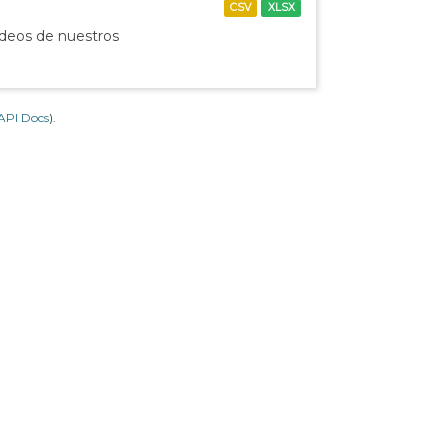
CSV
XLSX
ídeos de nuestros
API Docs
).