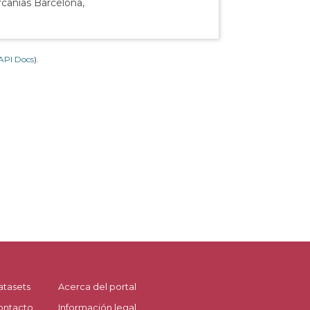
rcanías Barcelona,
API Docs
).
atasets
Acerca del portal
ontacto
Información legal