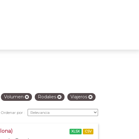
Volumen
Rodalies
Viajeros
Ordenar por
elona)
XLSX
CSV