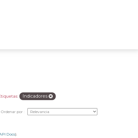
Indicadores
Etiquetas:
Ordenar por
API Docs
).