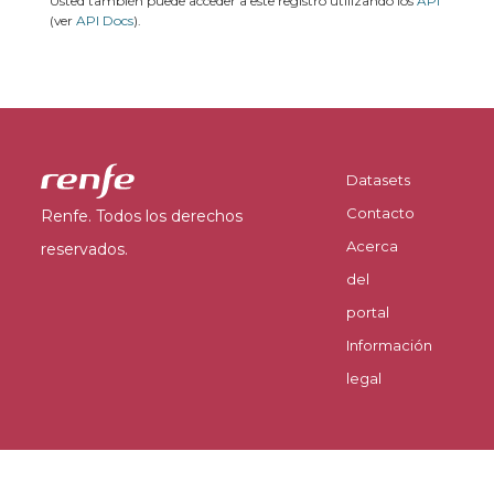
Usted también puede acceder a este registro utilizando los
API
(ver
API Docs
).
Datasets
Contacto
Renfe. Todos los derechos
Acerca
reservados.
del
portal
Información
legal