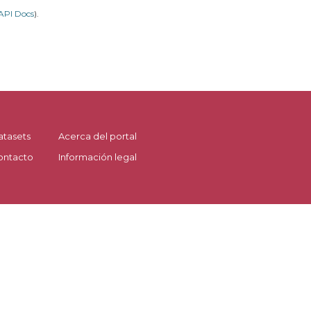
API Docs
).
atasets
Acerca del portal
ontacto
Información legal