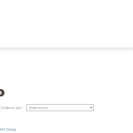
Ordenar por
API Docs
).