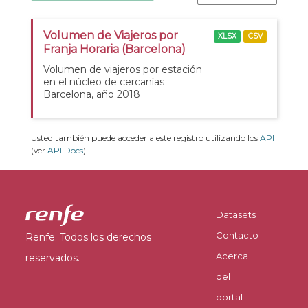
Volumen de Viajeros por
XLSX
CSV
Franja Horaria (Barcelona)
Volumen de viajeros por estación
en el núcleo de cercanías
Barcelona, año 2018
Usted también puede acceder a este registro utilizando los
API
(ver
API Docs
).
Datasets
Contacto
Renfe. Todos los derechos
Acerca
reservados.
del
portal