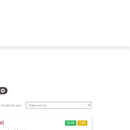
a
Ordenar por
a)
XLSX
CSV