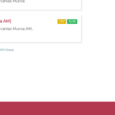
rcanías Murcia
ia AM)
CSV
XLSX
rcanías Murcia AM,
API Docs
).