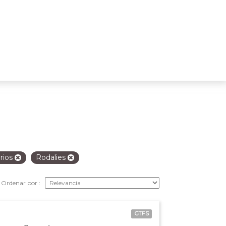
rios
Rodalies
Ordenar por
GTFS