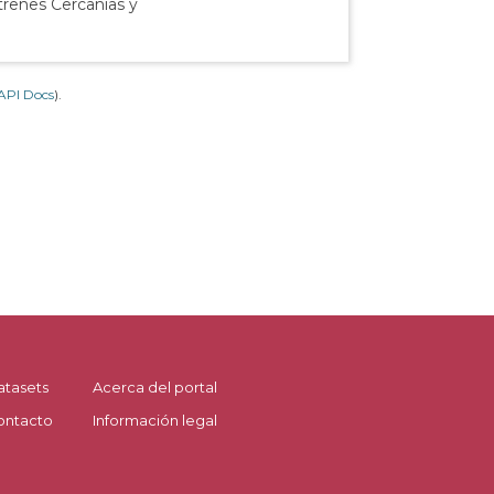
 trenes Cercanías y
API Docs
).
atasets
Acerca del portal
ontacto
Información legal