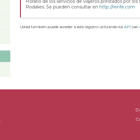
Horario de los servicios de viajeros prestados por los
Rodalies. Se pueden consultar en
http://renfe.com
Usted también puede acceder a este registro utilizando los
API
(ver
D
C
.