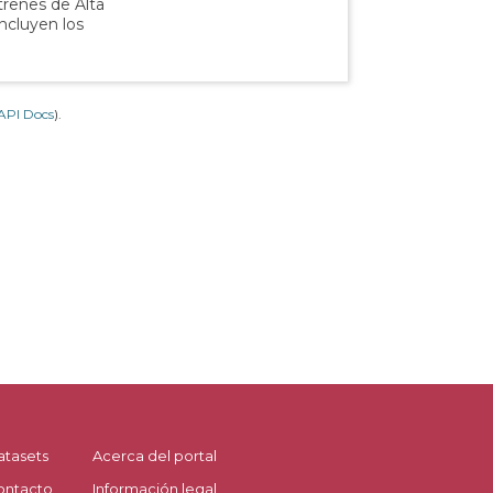
 trenes de Alta
incluyen los
API Docs
).
atasets
Acerca del portal
ontacto
Información legal