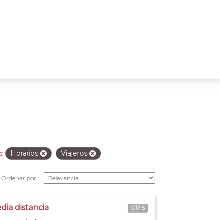
Horarios
Viajeros
s:
Ordenar por
dia distancia
GTFS