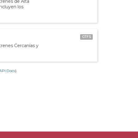
 trenes de Alta
incluyen los
GTFS
 trenes Cercanías y
API Docs
).