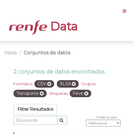
Data
Inicio
Conjuntos de datos
2 conjuntos de datos encontrados
CSV
XLSX
Formatos:
Grupos:
Transporte
Feve
Etiquetas:
Filtrar Resultados
Ordenar por