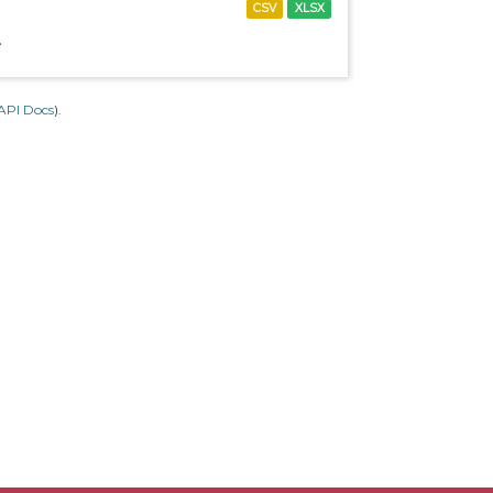
CSV
XLSX
.
API Docs
).