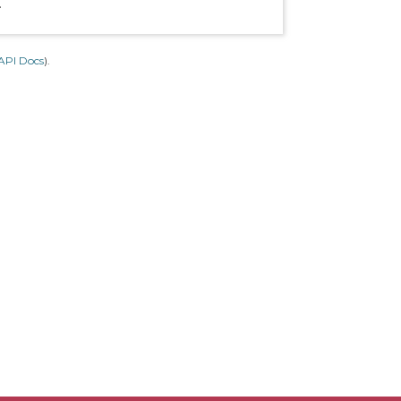
.
API Docs
).