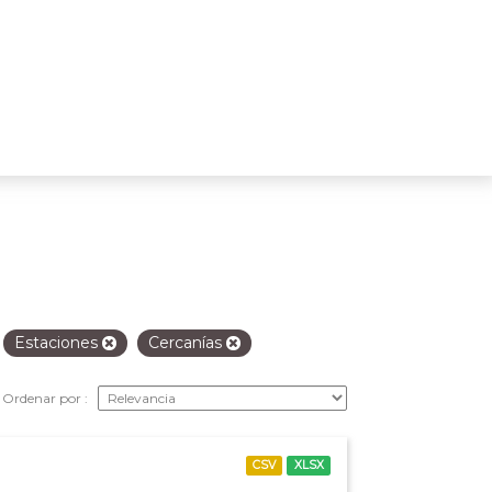
Estaciones
Cercanías
Ordenar por
CSV
XLSX