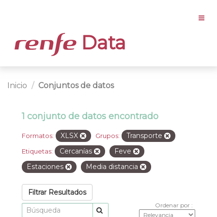
Data
Inicio
Conjuntos de datos
1 conjunto de datos encontrado
XLSX
Transporte
Formatos:
Grupos:
Cercanías
Feve
Etiquetas:
Estaciones
Media distancia
Filtrar Resultados
Ordenar por