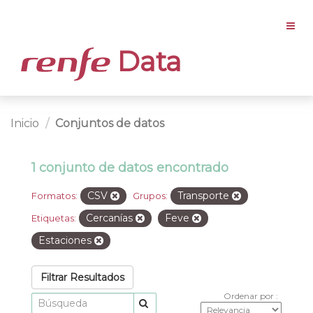
Data
Inicio
Conjuntos de datos
1 conjunto de datos encontrado
CSV
Transporte
Formatos:
Grupos:
Cercanías
Feve
Etiquetas:
Estaciones
Filtrar Resultados
Ordenar por