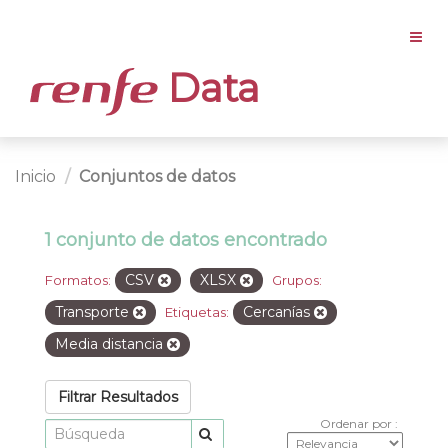
Data
Inicio
Conjuntos de datos
1 conjunto de datos encontrado
CSV
XLSX
Formatos:
Grupos:
Transporte
Cercanías
Etiquetas:
Media distancia
Filtrar Resultados
Ordenar por