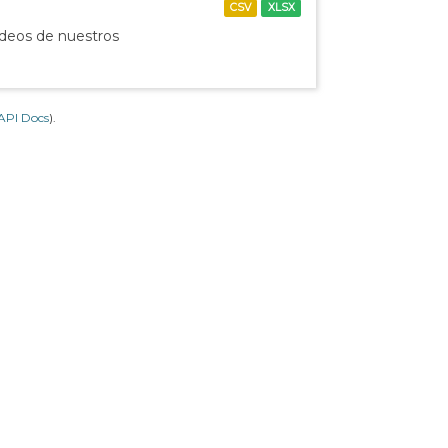
CSV
XLSX
ídeos de nuestros
API Docs
).