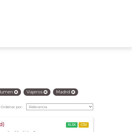
olumen
Viajeros
Madrid
Ordenar por
d)
XLSX
CSV