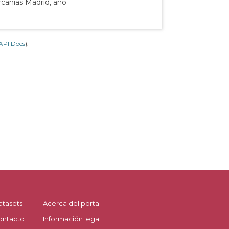
rcanías Madrid, año
API Docs
).
atasets
Acerca del portal
ontacto
Información legal