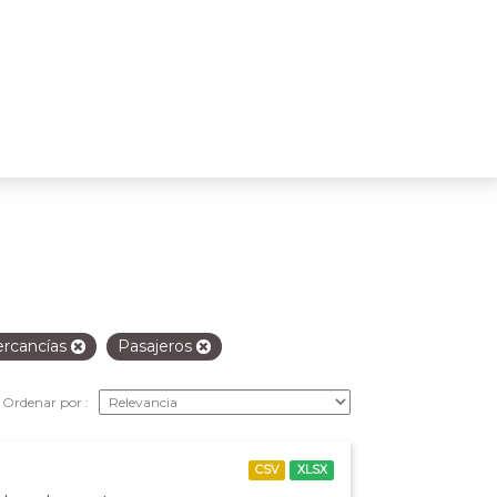
rcancías
Pasajeros
Ordenar por
CSV
XLSX