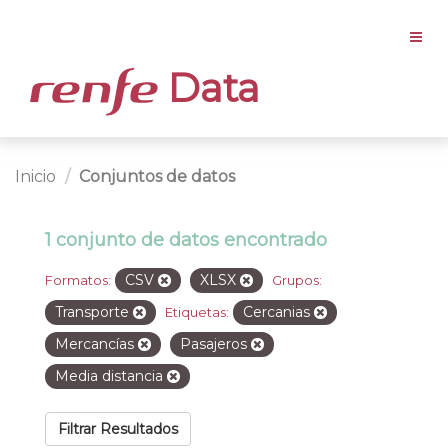
Data
Inicio
Conjuntos de datos
1 conjunto de datos encontrado
CSV
XLSX
Formatos:
Grupos:
Transporte
Cercanias
Etiquetas:
Mercancías
Pasajeros
Media distancia
Filtrar Resultados