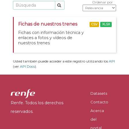
Ordenar por
Fichas de nuestros trenes
CSV
XLSX
Fichas con información técnica y
enlaces a fotos y vídeos de
nuestros trenes
Usted también puede acceder a este registro utilizando los
API
(ver
API Docs
).
Datasets
Contacto
Renfe. Todos los derechos
Acerca
reservados.
del
portal