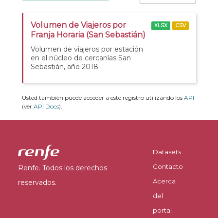
Volumen de Viajeros por
XLSX
CSV
Franja Horaria (San Sebastián)
Volumen de viajeros por estación
en el núcleo de cercanías San
Sebastián, año 2018
Usted también puede acceder a este registro utilizando los
API
(ver
API Docs
).
Datasets
Contacto
Renfe. Todos los derechos
Acerca
reservados.
del
portal