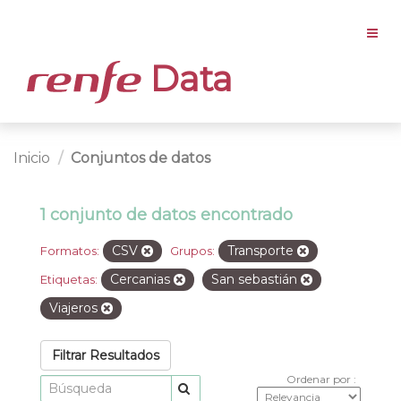
Data
Inicio
Conjuntos de datos
1 conjunto de datos encontrado
CSV
Transporte
Formatos:
Grupos:
Cercanias
San sebastián
Etiquetas:
Viajeros
Filtrar Resultados
Ordenar por