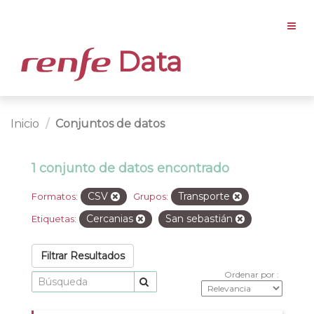
Data
Inicio
Conjuntos de datos
1 conjunto de datos encontrado
CSV
Transporte
Formatos:
Grupos:
Cercanias
San sebastián
Etiquetas:
Filtrar Resultados
Ordenar por