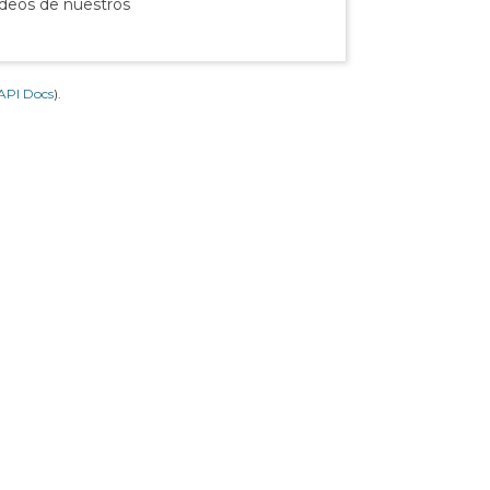
ídeos de nuestros
API Docs
).