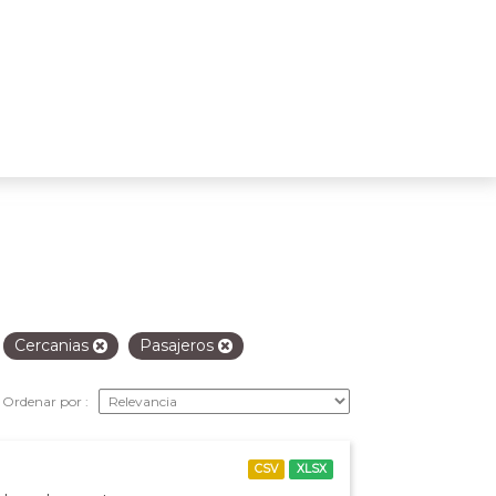
Cercanias
Pasajeros
Ordenar por
CSV
XLSX