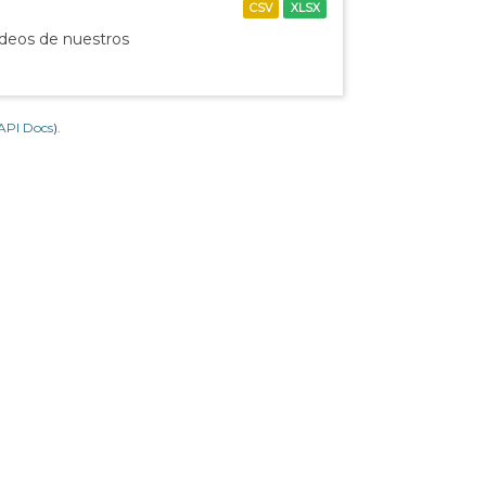
CSV
XLSX
ídeos de nuestros
API Docs
).