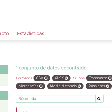
acto
Estadísticas
1 conjunto de datos encontrado
CSV
XLSX
Transporte
Formatos:
Grupos:
Mercancías
Media distancia
Pasajeros