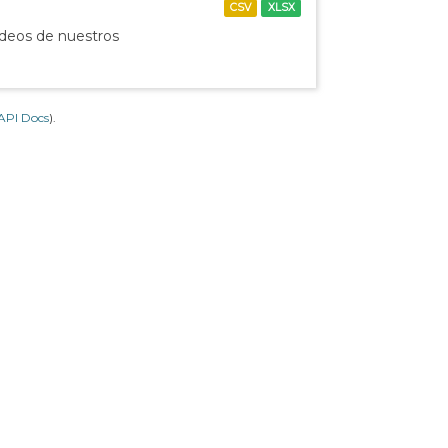
CSV
XLSX
ídeos de nuestros
API Docs
).