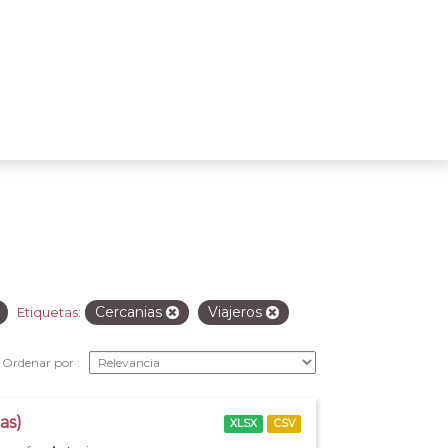
Cercanias
Viajeros
Etiquetas:
Ordenar por
as)
XLSX
CSV