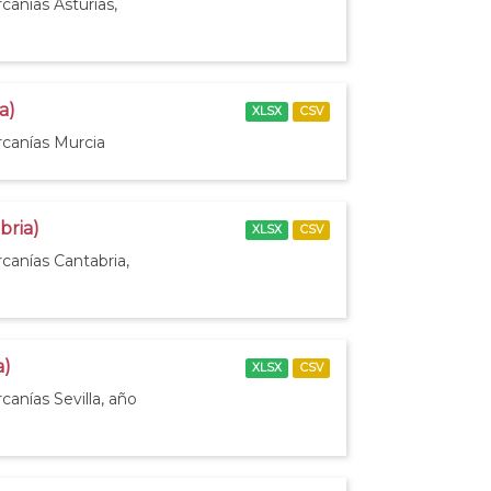
canías Asturias,
a)
XLSX
CSV
rcanías Murcia
bria)
XLSX
CSV
canías Cantabria,
a)
XLSX
CSV
canías Sevilla, año