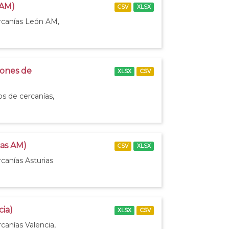
 AM)
CSV
XLSX
ercanías León AM,
iones de
XLSX
CSV
os de cercanías,
ias AM)
CSV
XLSX
canías Asturias
cia)
XLSX
CSV
canías Valencia,