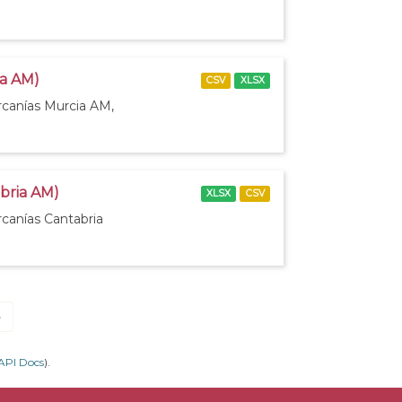
ia AM)
CSV
XLSX
rcanías Murcia AM,
abria AM)
XLSX
CSV
rcanías Cantabria
»
API Docs
).