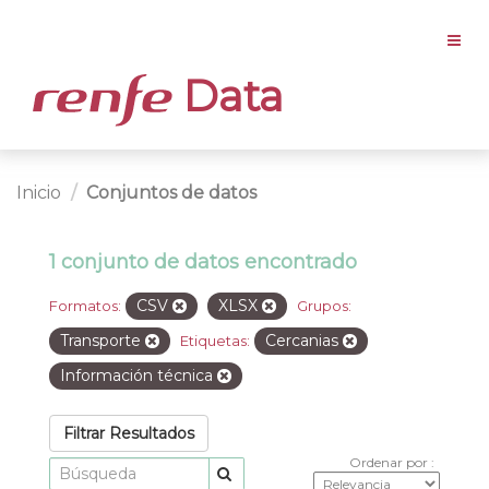
Data
Inicio
Conjuntos de datos
1 conjunto de datos encontrado
CSV
XLSX
Formatos:
Grupos:
Transporte
Cercanias
Etiquetas:
Información técnica
Filtrar Resultados
Ordenar por