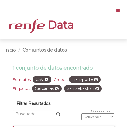
Data
Inicio
Conjuntos de datos
1 conjunto de datos encontrado
CSV
Transporte
Formatos:
Grupos:
Cercanias
San sebastián
Etiquetas:
Filtrar Resultados
Ordenar por