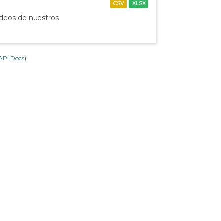
CSV
XLSX
ídeos de nuestros
API Docs
).