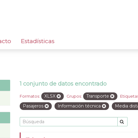
acto
Estadísticas
1 conjunto de datos encontrado
XLSX
Transporte
Formatos:
Grupos:
Etiquetas
Pasajeros
Información técnica
Media dist