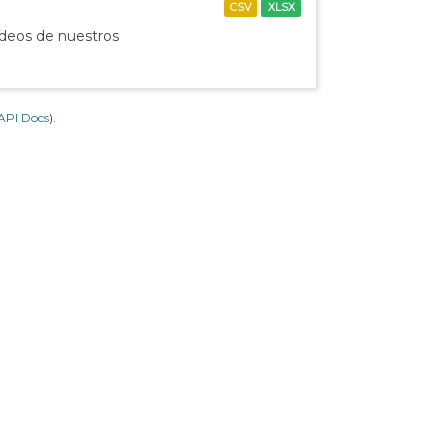
CSV
XLSX
ídeos de nuestros
API Docs
).