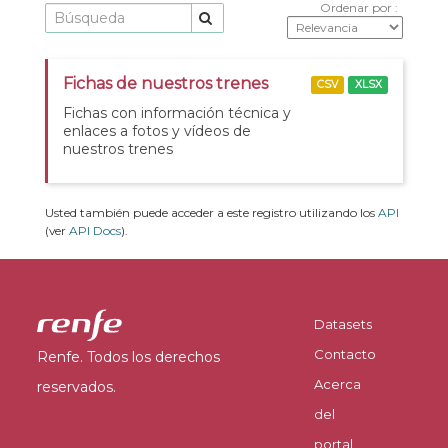
Ordenar por
Fichas de nuestros trenes
CSV
XLSX
Fichas con información técnica y
enlaces a fotos y vídeos de
nuestros trenes
Usted también puede acceder a este registro utilizando los
API
(ver
API Docs
).
Datasets
Contacto
Renfe. Todos los derechos
Acerca
reservados.
del
portal