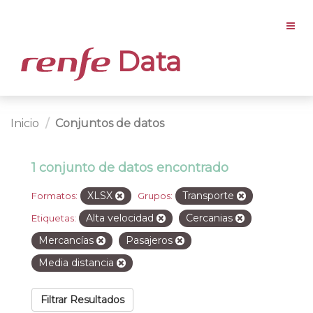
Data
Inicio
Conjuntos de datos
1 conjunto de datos encontrado
XLSX
Transporte
Formatos:
Grupos:
Alta velocidad
Cercanias
Etiquetas:
Mercancías
Pasajeros
Media distancia
Filtrar Resultados