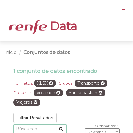
Data
Inicio
Conjuntos de datos
1 conjunto de datos encontrado
XLSX
Transporte
Formatos:
Grupos:
Volumen
San sebastián
Etiquetas:
Viajeros
Filtrar Resultados
Ordenar por