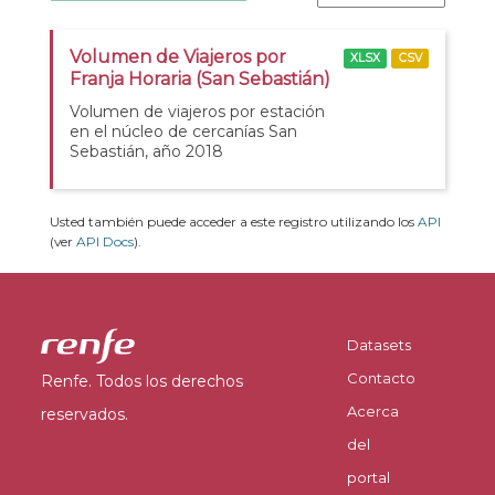
Volumen de Viajeros por
XLSX
CSV
Franja Horaria (San Sebastián)
Volumen de viajeros por estación
en el núcleo de cercanías San
Sebastián, año 2018
Usted también puede acceder a este registro utilizando los
API
(ver
API Docs
).
Datasets
Contacto
Renfe. Todos los derechos
Acerca
reservados.
del
portal