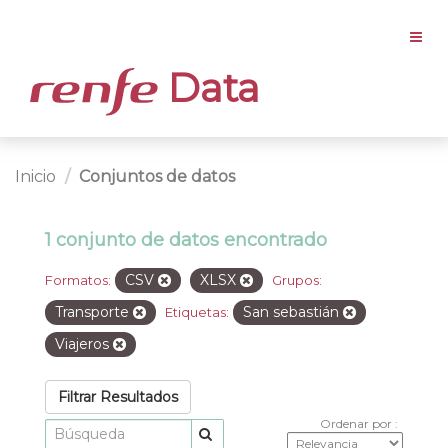
Data
Inicio
Conjuntos de datos
1 conjunto de datos encontrado
CSV
XLSX
Formatos:
Grupos:
Transporte
San sebastián
Etiquetas:
Viajeros
Filtrar Resultados
Ordenar por