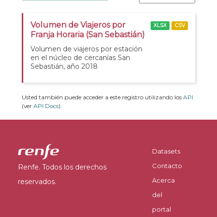
Volumen de Viajeros por
XLSX
CSV
Franja Horaria (San Sebastián)
Volumen de viajeros por estación
en el núcleo de cercanías San
Sebastián, año 2018
Usted también puede acceder a este registro utilizando los
API
(ver
API Docs
).
Datasets
Contacto
Renfe. Todos los derechos
Acerca
reservados.
del
portal