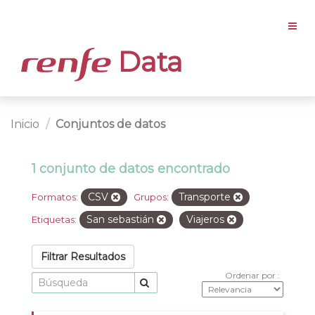
Data
Inicio
Conjuntos de datos
1 conjunto de datos encontrado
CSV
Transporte
Formatos:
Grupos:
San sebastián
Viajeros
Etiquetas:
Filtrar Resultados
Ordenar por