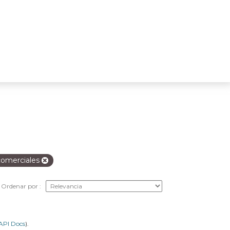
 comerciales
Ordenar por
API Docs
).