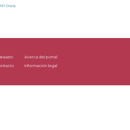
API Docs
).
atasets
Acerca del portal
ontacto
Información legal