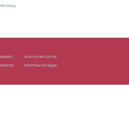
API Docs
).
atasets
Acerca del portal
ontacto
Información legal