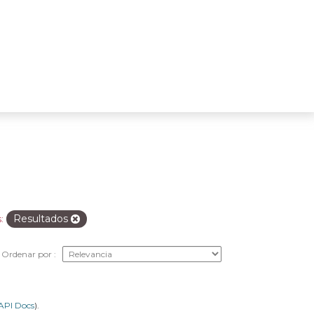
Resultados
:
Ordenar por
API Docs
).