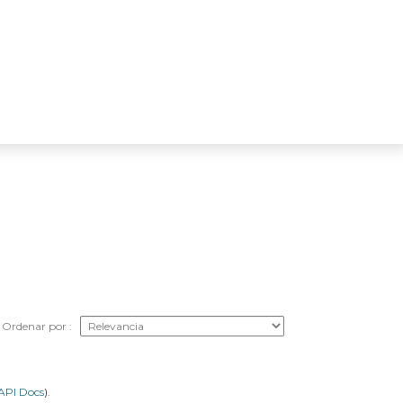
Ordenar por
API Docs
).