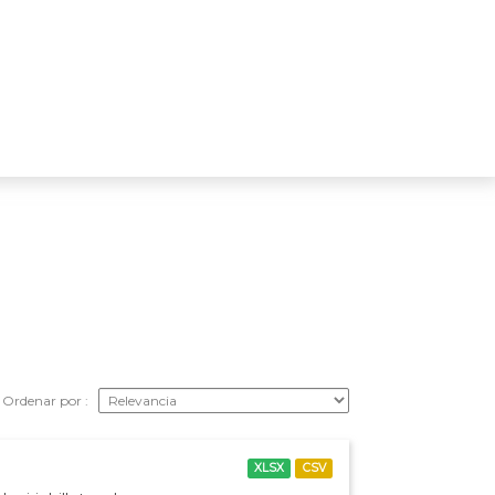
Ordenar por
XLSX
CSV