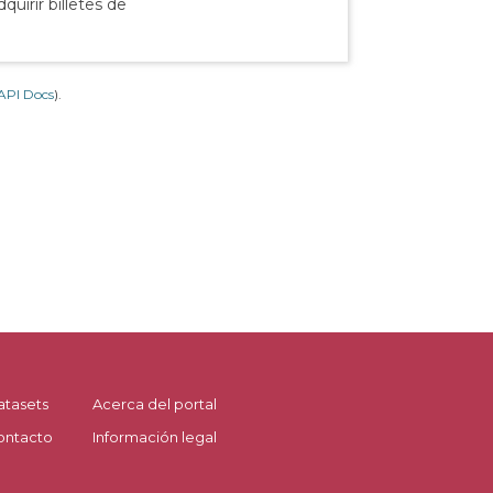
uirir billetes de
API Docs
).
atasets
Acerca del portal
ontacto
Información legal