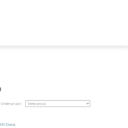
Ordenar por
API Docs
).