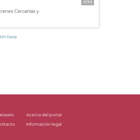
GTFS
 trenes Cercanías y
API Docs
).
atasets
Acerca del portal
ontacto
Información legal