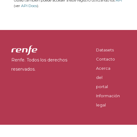
Usted también puede acceder a este registro utilizando los
API
(ver
API Docs
).
Datasets
Contacto
Renfe. Todos los derechos
Acerca
reservados.
del
portal
Información
legal