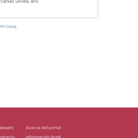
canías Sevilla, año
API Docs
).
atasets
Acerca del portal
ontacto
Información legal