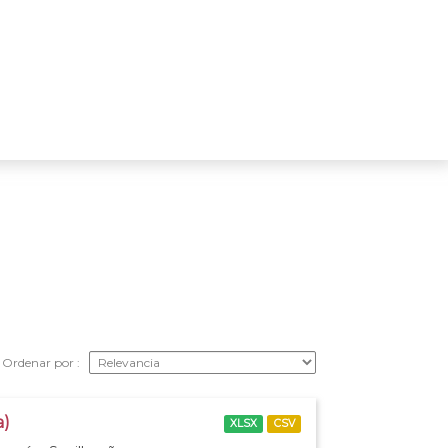
Ordenar por
a)
XLSX
CSV