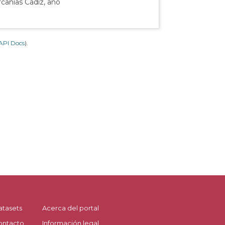
rcanías Cádiz, año
API Docs
).
atasets
Acerca del portal
ontacto
Información legal