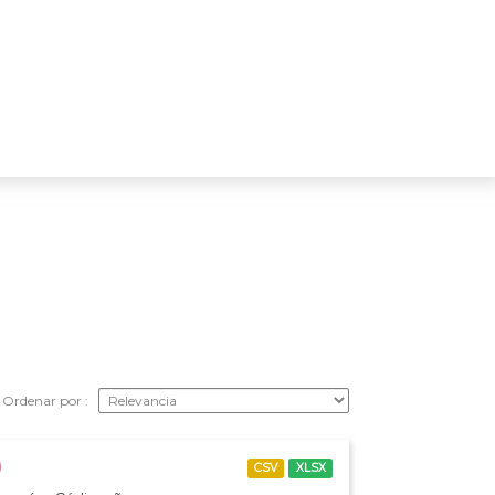
Ordenar por
)
CSV
XLSX